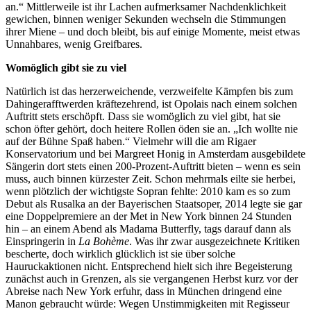
an.“ Mittlerweile ist ihr Lachen aufmerksamer Nachdenklichkeit
gewichen, binnen weniger Sekunden wechseln die Stimmungen
ihrer Miene – und doch bleibt, bis auf einige Momente, meist etwas
Unnahbares, wenig Greifbares.
Womöglich gibt sie zu viel
Natürlich ist das herzerweichende, verzweifelte Kämpfen bis zum
Dahingerafftwerden kräftezehrend,
ist Opolais nach einem solchen
Auftritt stets erschöpft. Dass sie womöglich zu viel gibt, hat sie
schon öfter gehört, doch heitere Rollen öden sie an.
„Ich wollte nie
auf der Bühne Spaß haben.“ Vielmehr will die am Rigaer
Konservatorium und bei Margreet Honig in Amsterdam ausgebildete
Sängerin dort stets einen 200-Prozent-Auftritt bieten –
wenn es sein
muss, auch binnen kürzester Zeit. Schon
mehrmals eilte sie herbei,
wenn plötzlich der wichtigste Sopran fehlte: 2010 kam es so zum
Debut als Rusalka an der Bayerischen Staatsoper, 2014 legte sie gar
eine Doppelpremiere
an der Met in New York binnen 24 Stunden
hin – an einem Abend als Madama Butterfly,
tags darauf dann als
Einspringerin in
La Bohème
. Was ihr zwar ausgezeichnete Kritiken
bescherte, doch wirklich glücklich ist sie über solche
Hauruckaktionen nicht. Entspre
chend hielt sich ihre Begeisterung
zunächst auch in Grenzen, als sie vergangenen Herbst kurz vor der
Abreise nach New York erfuhr, dass in München dringend eine
Manon gebraucht würde: Wegen Unstimmigkeiten mit Regisseur