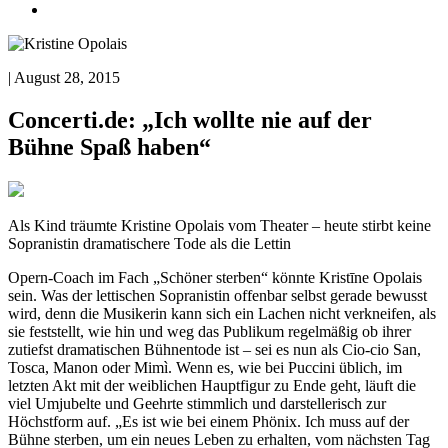
| August 28, 2015
Concerti.de: „Ich wollte nie auf der
Bühne Spaß haben“
Als Kind träumte Kristine Opolais vom Theater – heute stirbt keine
Sopranistin dramatischere Tode als die Lettin
O
pern-Coach im Fach
„Schöner sterben“ könnte Kristīne Opolais
sein. Was der lettischen Sopranistin offenbar selbst gerade bewusst
wird, denn die Musikerin kann sich ein Lachen nicht verkneifen, als
sie feststellt, wie hin und weg das Publikum regelmäßig ob ihrer
zutiefst dramatischen Bühnentode ist – sei es nun als Cio-cio San,
Tosca, Manon oder Mimì. Wenn es, wie bei Puccini üblich, im
letzten Akt mit der weiblichen Haupt
figur zu Ende geht, läuft die
viel Umjubelte und Geehrte stimmlich und darstellerisch zur
Höchstform auf.
„Es ist wie bei einem Phönix. Ich muss auf der
Bühne sterben, um ein neues Leben zu erhalten, vom nächsten Tag