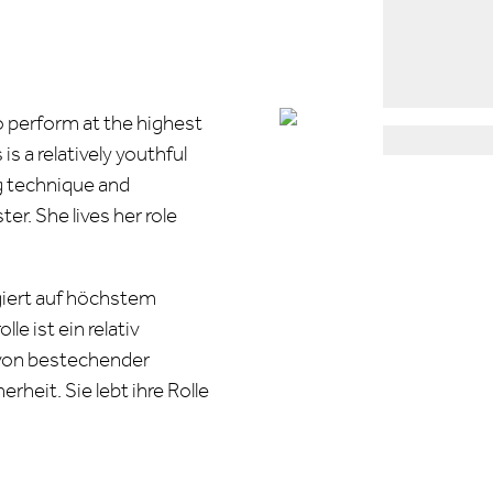
o perform at the highest
s is a relatively youthful
g technique and
ter. She lives her role
iert auf höchstem
lle ist ein relativ
 von bestechender
heit. Sie lebt ihre Rolle