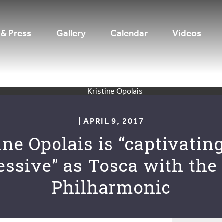
& Press
Gallery
Calendar
Videos
| APRIL 9, 2017
ine Opolais is “captivatin
essive” as Tosca with the 
Philharmonic