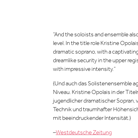
“And the soloists and ensemble als
level. In the title role Kristine Opolai
dramatic soprano, with a captivatin
dreamlike security in the upper regis
with impressive intensity.”
{Und auch das Solistenensemble ag
Niveau. Kristine Opolais in der Titelro
jugendlicher dramatischer Sopran,
Technik und traumhafter Höhensicher
mit beeindruckender Intensität.}
–
Westdeutsche Zeitung