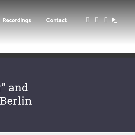
Recordings
Contact
g” and
Berlin