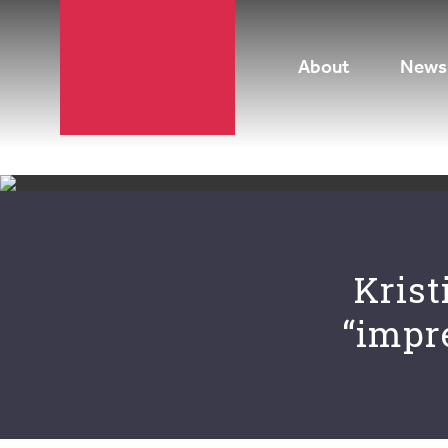
About
News 
Krist
“impr