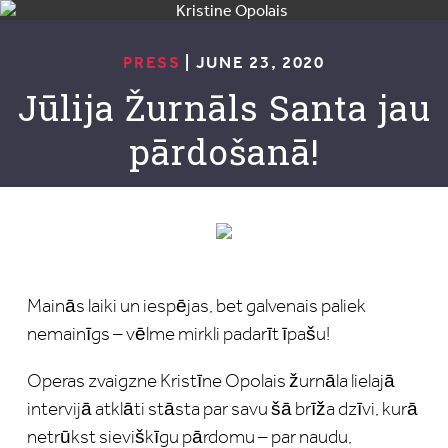
PRESS
| JUNE 23, 2020
Jūlija Žurnāls Santa jau
pārdošanā!
Mainās laiki un iespējas, bet galvenais paliek
nemainīgs – vēlme mirkli padarīt īpašu!
Operas zvaigzne Kristīne Opolais žurnāla lielajā
intervijā atklāti stāsta par savu šā brīža dzīvi, kurā
netrūkst sieviškīgu pārdomu – par naudu,