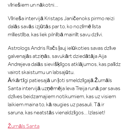
vīriešiem un nākotni…
Vīrieša intervijā Kristaps Janičenoks pirmo reizi
dalās savās izjūtās par to, ko nozīmē īsta
mīlestība, kas liek pilnībā mainīt savu dzīvi.
Astrologs Andris Račs ļauj ielūkoties savas dzīve
galvenajās atziņās, savukārt dziedātāja Aija
Andrejeva dalās sievišķīgos atklājumos, kas palīdz
vairot skaistumu un labsajūtu.
Ārkārtīgi patiesajā un ļoti smeldzīgajā Žurnāls
Santa intervijā uzņēmēja Ieva Treija runā par savas
dzīves beidzamajiem notikumiem, kas uz visiem
laikiem maina to, kā raugies uz pasauli. Tā ir
saruna, kas neatstās vienaldzīgos… Izlasiet!
Žurnāls Santa